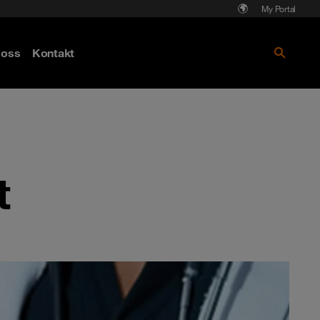
My Portal
Läs mer om Cyberattack - hot och
oss
Kontakt
skydd
t