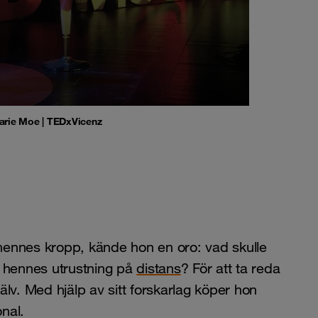
Marie Moe | TEDxVicenz
 i hennes kropp, kände hon en oro: vad skulle
i hennes utrustning på
distans
? För att ta reda
lv. Med hjälp av sitt forskarlag köper hon
nal.