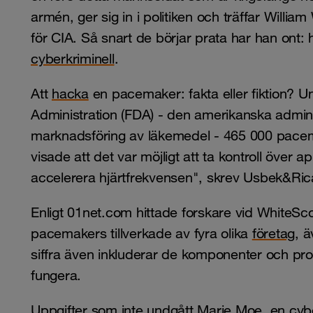
armén, ger sig in i politiken och träffar Willi
för CIA. Så snart de börjar prata har han ont
cyberkriminell
.
Att
hacka
en pacemaker: fakta eller fiktion? 
Administration (FDA) - den amerikanska admin
marknadsföring av läkemedel - 465 000 pacem
visade att det var möjligt att ta kontroll över ap
accelerera hjärtfrekvensen", skrev Usbek&Ric
Enligt 01net.com hittade forskare vid WhiteSco
pacemakers tillverkade av fyra olika
företag,
äv
siffra även inkluderar de komponenter och pro
fungera.
Uppgifter som inte undgått Marie Moe, en cyb