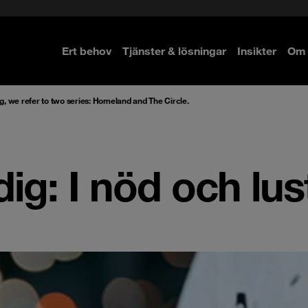
Ert behov
Tjänster & lösningar
Insikter
Om 
re
re
og, we refer to two series: Homeland and The Circle.
dig: I nöd och lus