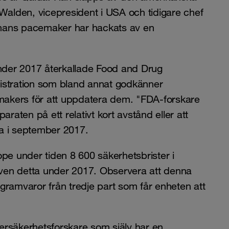
am Walden, vicepresident i USA och tidigare chef
: hans pacemaker har hackats av en
Under 2017 återkallade Food and Drug
istration som bland annat godkänner
akers för att uppdatera dem. "FDA-forskare
paraten på ett relativt kort avstånd eller att
a i september 2017.
pe under tiden 8 600 säkerhetsbrister i
en detta under 2017. Observera att denna
gramvaror från tredje part som får enheten att
ersäkerhetsforskare som själv har en