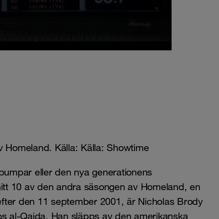
v Homeland. Källa: Källa: Showtime
npumpar eller den nya generationens
snitt 10 av den andra säsongen av Homeland, en
efter den 11 september 2001, är Nicholas Brody
hos al-Qaida. Han släpps av den amerikanska