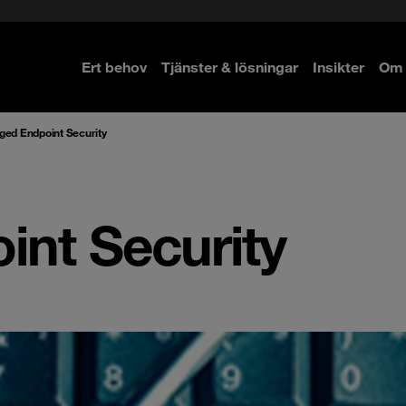
Ert behov
Tjänster & lösningar
Insikter
Om 
re
re
ed Endpoint Security
nt Security