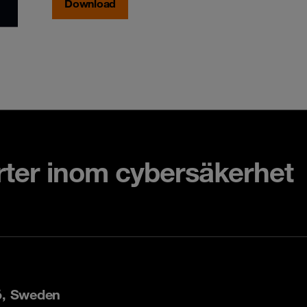
Download
rter inom cybersäkerhet
ö, Sweden