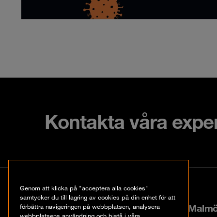
Kontakta våra expe
Kontakt
Genom att klicka på "acceptera alla cookies"
samtycker du till lagring av cookies på din enhet för att
Hyllie boulevard 40, 21535 Malm
förbättra navigeringen på webbplatsen, analysera
webbplatsens användning och bistå i våra