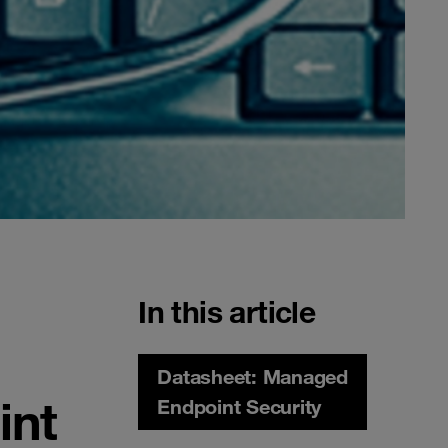
In this article
Datasheet: Managed
int
Endpoint Security