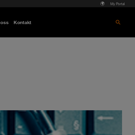
My Portal
Läs mer om Cyberattack - hot och
oss
Kontakt
skydd