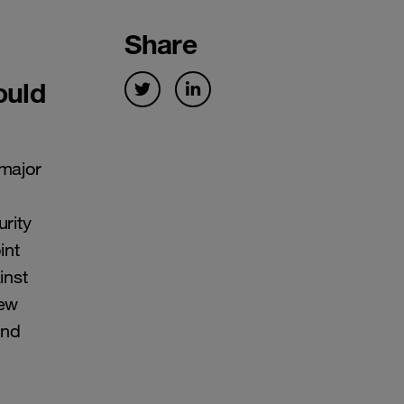
Share
ould
 major
rity
int
inst
new
and