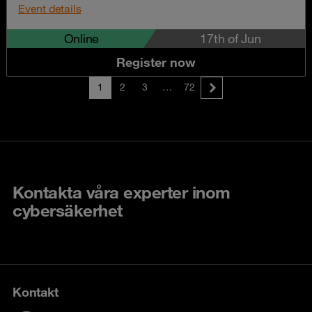
Event details
Online
17th of Jun
Register now
1
2
3
…
72
Kontakta våra experter inom
cybersäkerhet
Kontakt