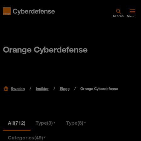
Search
Menu
Orange Cyberdefense
Sweden
Insikter
Blogg
Orange Cyberdefense
All
(712)
Type
(3)
Type
(8)
▼
▼
Categories
(49)
▼