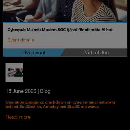
Cyberpub Malmö: Modern SOC tjänst för att möta AI hot
Event details
Live event
25th of Jun
18 June 2026
| Blog
Operation Endgame: crackdown on cybercriminal networks
behind SocGholish, Amadey and StealC malwares
Read more