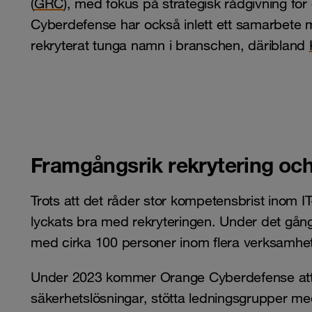
(
GRC
), med fokus på strategisk rådgivning fö
Cyberdefense har också inlett ett samarbete
rekryterat tunga namn i branschen, däribland
Framgångsrik rekrytering och 
Trots att det råder stor kompetensbrist inom
lyckats bra med rekryteringen. Under det gån
med cirka 100 personer inom flera verksamh
Under 2023 kommer Orange Cyberdefense att f
säkerhetslösningar, stötta ledningsgrupper me