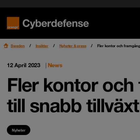
Nyheter & press
Certifieringar
Kvalitet
Read mo
Read mo
Karriär
Sweden
Insikter
Nyheter & press
Fler kontor och framgångs
12 April 2023
|
News
Fler kontor och 
till snabb tillv
Nyheter