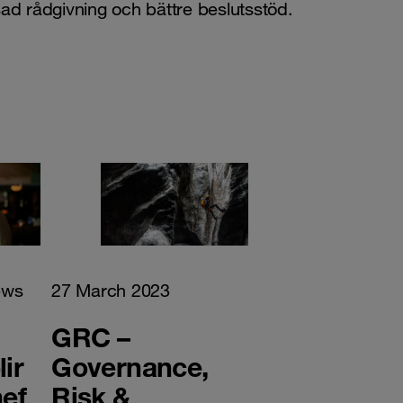
 rådgivning och bättre beslutsstöd.
ews
27 March 2023
GRC –
ir
Governance,
hef
Risk &