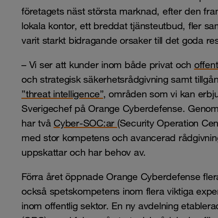
företagets näst största marknad, efter den f
lokala kontor, ett breddat tjänsteutbud, fler 
varit starkt bidragande orsaker till det goda res
– Vi ser att kunder inom både privat och
offent
och strategisk säkerhetsrådgivning samt tillgå
”threat intelligence”
, områden som vi kan erbju
Sverigechef på Orange Cyberdefense. Genom at
har två
Cyber-SOC:ar
(Security Operation Cen
med stor kompetens och avancerad rådgivning
uppskattar och har behov av.
Förra året öppnade Orange Cyberdefense flera 
också spetskompetens inom flera viktiga expe
inom offentlig sektor. En ny avdelning etabl