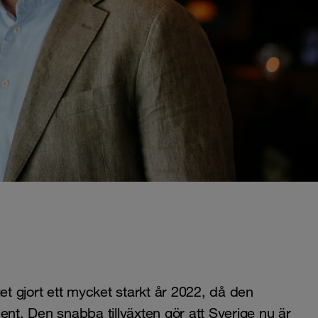
t gjort ett mycket starkt år 2022, då den
t. Den snabba tillväxten gör att Sverige nu är