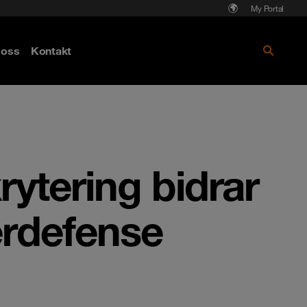
My Portal
Läs mer om Cyberattack - hot och
oss
Kontakt
skydd
rytering bidrar
berdefense