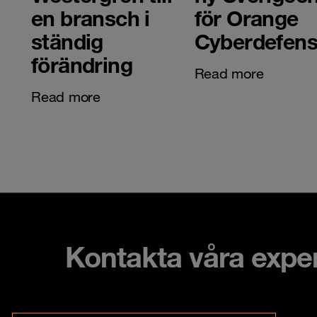
en bransch i
för Orange
ständig
Cyberdefen
förändring
Read more
Read more
Kontakta våra expe