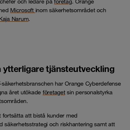
r chefer och ledare på
företag
. Orange
 med
Microsoft
inom säkerhetsområdet och
Kaja Narum
.
ytterligare tjänsteutveckling
 IT-säkerhetsbranschen har Orange Cyberdefense
gna året utökade
företaget
sin personalstyrka
etsområden.
ortsätta att bistå kunder med
d säkerhetsstrategi och riskhantering samt att