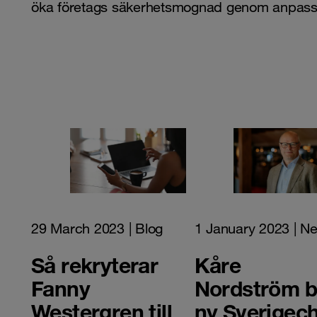
öka företags säkerhetsmognad genom anpassad
29 March 2023
| Blog
1 January 2023
| N
Så rekryterar
Kåre
Fanny
Nordström bl
Westergren till
ny Sverigec