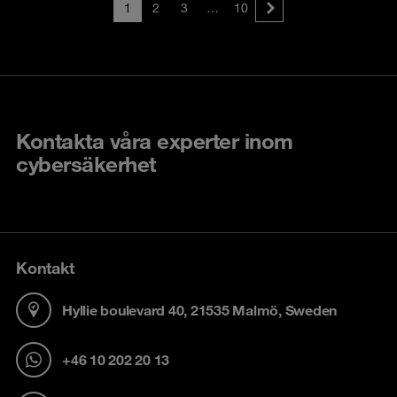
1
2
3
…
10
Kontakta våra experter inom
cybersäkerhet
Kontakt
Hyllie boulevard 40, 21535 Malmö, Sweden
+46 10 202 20 13