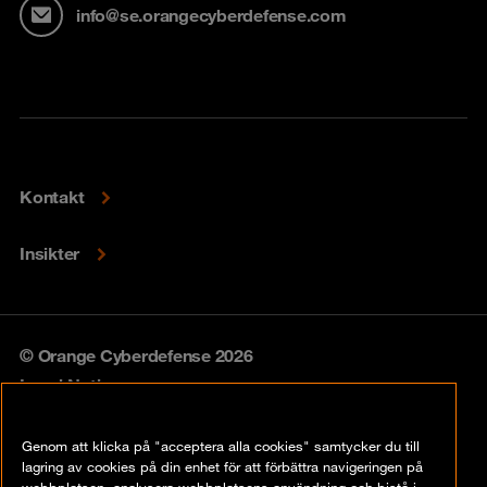
info@se.orangecyberdefense.com
Kontakt
Insikter
© Orange Cyberdefense 2026
Legal Notice
Privacy policy
Genom att klicka på "acceptera alla cookies" samtycker du till
lagring av cookies på din enhet för att förbättra navigeringen på
Vulnerability policy
webbplatsen, analysera webbplatsens användning och bistå i