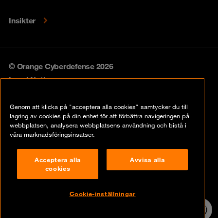
Insikter
© Orange Cyberdefense 2026
Legal Notice
Privacy policy
Genom att klicka på "acceptera alla cookies" samtycker du till
lagring av cookies på din enhet för att förbättra navigeringen på
Vulnerability policy
webbplatsen, analysera webbplatsens användning och bistå i
våra marknadsföringsinsatser.
Cookie Policy
Acceptera alla
Avvisa alla
Compliance
cookies
Disclaimer
Cookie-inställningar
Contact
24/7 incident
hotline