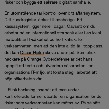
risker och bygga ett
säkrare digitalt samhälle
.
En utomstående tar kontroll över ditt
affärssystem
.
Ditt kundregister läcker till obehöriga. Ert
kassasystem ligger nere i dagar. Oavsett om du
arbetar på en internationell storbank eller i en lokal
matbutik är
IT-säkerhet
oerhört kritiskt för
verksamheten, men att den inte alltid är i toppklass,
det kan
Oscar Hjelm
skriva under på. Som etisk
hackare på Orange Cyberdefense är det hans
uppgift att testa och utvärdera säkerheten i en
organisations
IT-miljö
, ett första steg i arbetet att
höja säkerhetsnivån.
– Etisk hackning innebär att man under
kontrollerade former utsätter en organisation för de
risker som verksamheten kan mötas av. På så sätt