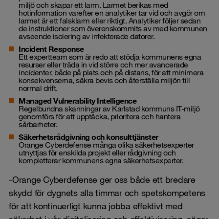
miljö och skapar ett larm. Larmet berikas med
hotinformation varefter en analytiker tar vid och avgör om
larmet är ett falsklarm eller riktigt. Analytiker följer sedan
de instruktioner som överenskommits av med kommunen
avseende isolering av infekterade datorer.
Incident Response
Ett expertteam som är redo att stödja kommunens egna
resurser eller träda in vid större och mer avancerade
incidenter, både på plats och på distans, för att minimera
konsekvenserna, säkra bevis och återställa miljön till
normal drift.
Managed Vulnerability Intelligence
Regelbundna skanningar av Karlstad kommuns IT-miljö
genomförs för att upptäcka, prioritera och hantera
sårbarheter.
Säkerhetsrådgivning och konsulttjänster
Orange Cyberdefense många olika säkerhetsexperter
utnyttjas för enskilda projekt eller rådgivning och
kompletterar kommunens egna säkerhetsexperter.
-Orange Cyberdefense ger oss både ett bredare
skydd för dygnets alla timmar och spetskompetens
för att kontinuerligt kunna jobba effektivt med
säkerhet i vår digitalisering och effektivisering, säger