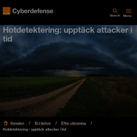
Search
Menu
Hotdetektering: upptäck attacker i
tid
Sweden
Ert behov
Efter utmaning
Hotdetektering - upptäck attacker i tid