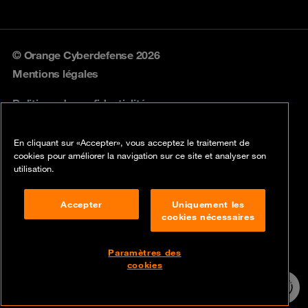
© Orange Cyberdefense 2026
Mentions légales
Politique de confidentialité
Politique vulnérabilités
En cliquant sur «Accepter», vous acceptez le traitement de
cookies pour améliorer la navigation sur ce site et analyser son
Cookies
utilisation.
Conformité
Accepter
Uniquement les
cookies nécessaires
Lancer une alerte
Disclaimer
Paramètres des
cookies
Contact
Assistance
24h/24 7j/7