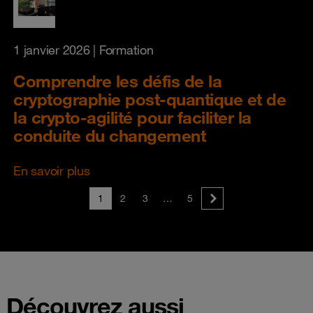
1 janvier 2026
| Formation
Comprendre les défis de la
cryptographie post-quantique et de
la crypto-agilité pour faciliter la
conduite du changement
En savoir plus
1
2
3
…
5
Découvrez aussi