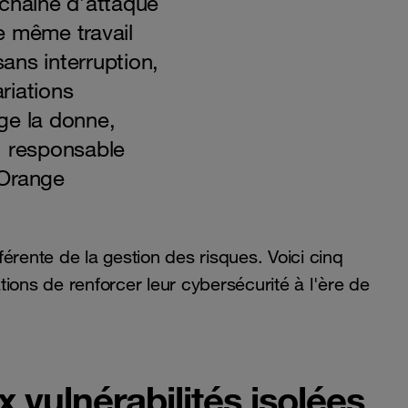
 chaîne d’attaque
e même travail
ans interruption,
ariations
ge la donne,
, responsable
 Orange
érente de la gestion des risques. Voici cinq
ions de renforcer leur cybersécurité à l'ère de
x vulnérabilités isolées