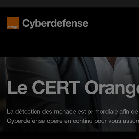
Réagir aux incidents
Lutter co
Micro-S
Le CERT
La communauté internationale
Livres blancs
Assurer 
Micro-SO
Notre or
Nos offres d’emploi
Podcast
Tous vos
Tout voir
Tout voir
Tous nos
Le CERT Orang
La détection des menace est primordiale afin d
Cyberdefense opère en continu pour vous assurer