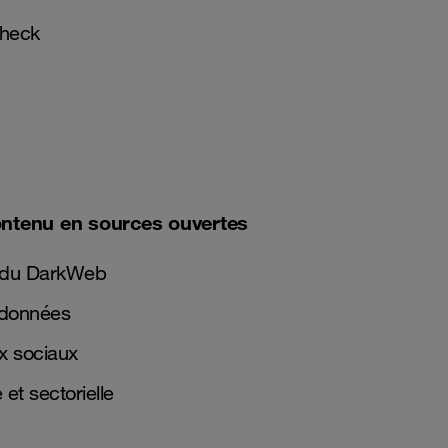
check
contenu en sources ouvertes
t du DarkWeb
 données
x sociaux
et sectorielle