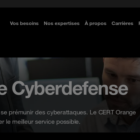
ntre le phishing
OC Mobile
 Orange Cyberdefense
Définir ma stratégie SASE
Flexible Security Platform
ma conformité réglementaire
C Email & Cloud
ganisme de formation
Être accompagné par un expe
Vos besoins
Nos expertises
À propos
Carrières
 défis
 rapports d'experts
e Cyberdefense
e se prémunir des cyberattaques. Le CERT Orange
 le meilleur service possible.