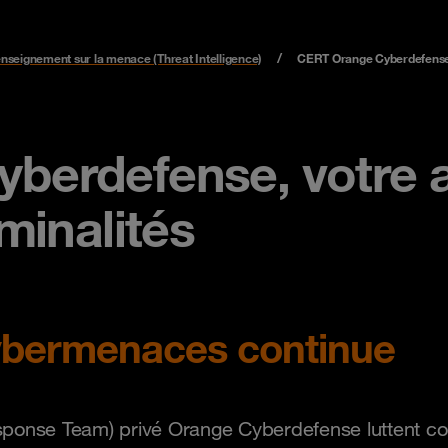
nseignement sur la menace (Threat Intelligence)
CERT Orange Cyberdefens
erdefense, votre all
minalités
cybermenaces continue
se Team) privé Orange Cyberdefense luttent contr