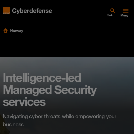
Søk
Meny
Norway
Intelligence-led
Managed Security
services
Navigating cyber threats while empowering your
business