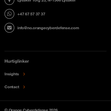
+47 67 57 37 37
info@no.orangecyberdefense.com
Hurtiglinker
Insights
Contact
© Orange Cyberdefense 2026