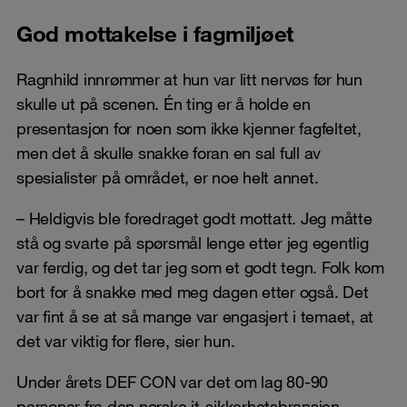
God mottakelse i fagmiljøet
Ragnhild innrømmer at hun var litt nervøs før hun
skulle ut på scenen. Én ting er å holde en
presentasjon for noen som ikke kjenner fagfeltet,
men det å skulle snakke foran en sal full av
spesialister på området, er noe helt annet.
– Heldigvis ble foredraget godt mottatt. Jeg måtte
stå og svarte på spørsmål lenge etter jeg egentlig
var ferdig, og det tar jeg som et godt tegn. Folk kom
bort for å snakke med meg dagen etter også. Det
var fint å se at så mange var engasjert i temaet, at
det var viktig for flere, sier hun.
Under årets DEF CON var det om lag 80-90
personer fra den norske it-sikkerhetsbransjen