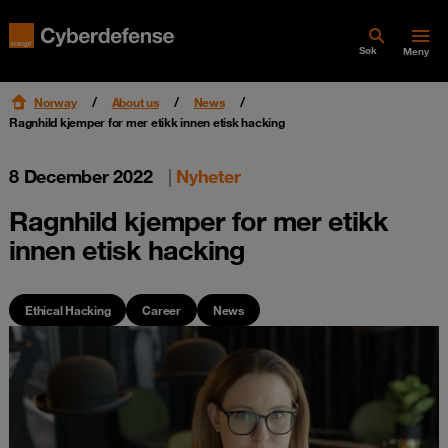
Søk
Meny
Norway
About us
News
Ragnhild kjemper for mer etikk innen etisk hacking
8 December 2022
|
Nyheter
Ragnhild kjemper for mer etikk
innen etisk hacking
Ethical Hacking
Career
News