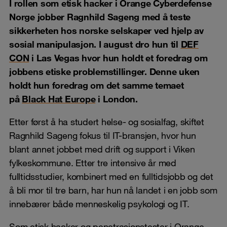
I rollen som etisk hacker i Orange Cyberdefense
Norge jobber Ragnhild Sageng med å teste
sikkerheten hos norske selskaper ved hjelp av
sosial manipulasjon. I august dro hun til
DEF
CON
i Las Vegas hvor hun holdt et foredrag om
jobbens etiske problemstillinger. Denne uken
holdt hun foredrag om det samme temaet
på
Black Hat Europe
i London.
Etter først å ha studert helse- og sosialfag, skiftet
Ragnhild Sageng fokus til IT-bransjen, hvor hun
blant annet jobbet med drift og support i Viken
fylkeskommune. Etter tre intensive år med
fulltidsstudier, kombinert med en fulltidsjobb og det
å bli mor til tre barn, har hun nå landet i en jobb som
innebærer både menneskelig psykologi og IT.
Som etisk hacker og penetrasjonstester i Orange