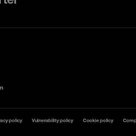
om
vacy policy
Vulnerability policy
Cookie policy
Comp