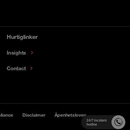
Hurtiglinker
Insights
Contact
liance
Disclaimer
Åpenhetsloven
24/7 incident
hotline