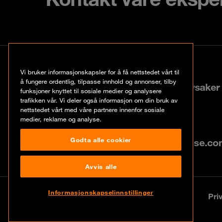
Kontakt
Vi bruker informasjonskapsler for å få nettstedet vårt til
å fungere ordentlig, tilpasse innhold og annonser, tilby
Lysaker Torg 25, N-1366 Lysaker
funksjoner knyttet til sosiale medier og analysere
trafikken vår. Vi deler også informasjon om din bruk av
nettstedet vårt med våre partnere innenfor sosiale
+47 67 57 37 37
medier, reklame og analyse.
Godta alle cookier
info@no.orangecyberdefense.c
Avvis alle
Informasjonskapselinnstillinger
© Orange Cyberdefense
Legal Notice
Pri
2026
Contact