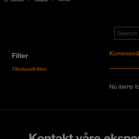
Kommende
Filter
Tilbakestill filtre
No items f
Kontakt våre ekspe