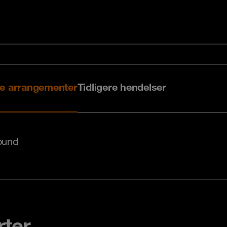
 arrangementer
Tidligere hendelser
ound
rter