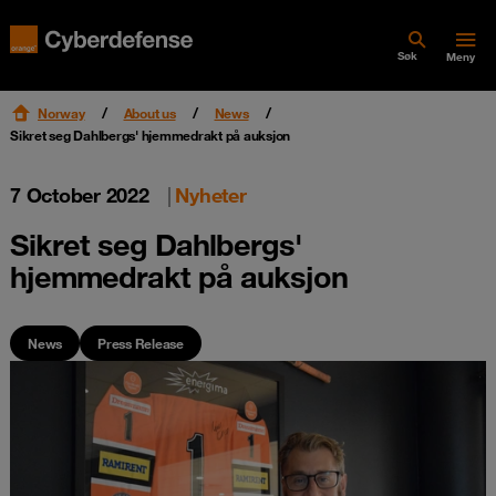
Søk
Meny
Norway
About us
News
Sikret seg Dahlbergs' hjemmedrakt på auksjon
7 October 2022
|
Nyheter
Sikret seg Dahlbergs'
hjemmedrakt på auksjon
News
Press Release