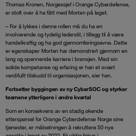
Thomas Kronen, Norgessjef i Orange Cyberdefense,
er stolt over å ha fått med Morten på laget.
– For å lykkes i denne rollen må du ha en
involverende og tydelig lederstil, i tillegg til å være
handelkraftig og ha god gjennomføringsevne. Dette
er egenskaper Morten har demonstrert gjennom en
lang og spennende karriere i bransjen. Med sin
solide kompetanse og erfaring er han et svært
verdifullt tilskudd til organisasjonen, sier han.
Fortsetter byggingen av ny CyberSOC og styrker
teamene ytterligere i andre kvartal
Som en konsekvens av en stadig økende
etterspørsel for Orange Cyberdefense Norge sine
tjenester, er målsetningen å rekruttere 50 nye
ansatte i løpet av 2022. Et viktig fokus i