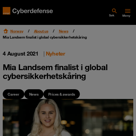
Søk
Meny
Norway
About us
News
Mia Landsem finalist i global cybersikkerhetskåring
4 August 2021
|
Nyheter
Mia Landsem finalist i global
cybersikkerhetskåring
Career
News
Prices & awards