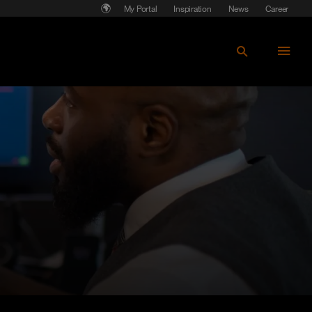
My Portal
Inspiration
News
Career