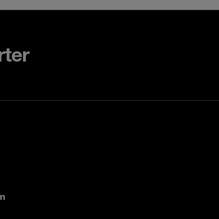
rter
om