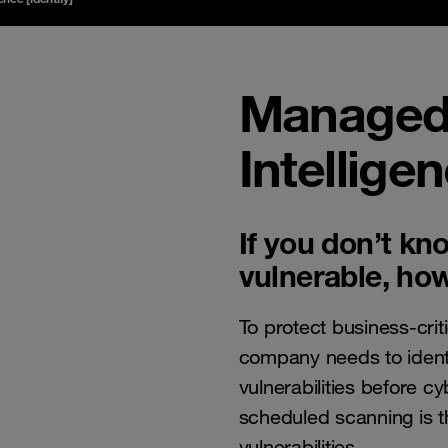
Managed 
Intelligen
If you don’t kn
vulnerable, how
To protect business-cri
company needs to identif
vulnerabilities before c
scheduled scanning is 
vulnerabilities.