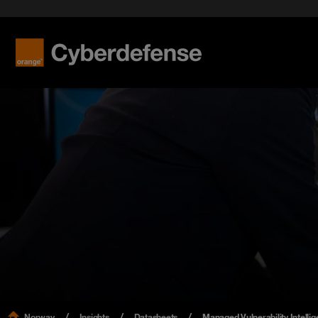
Norway
Insights
Datasheets
Managed Vulnerability Intellige