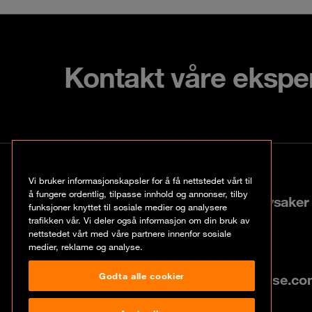
Kontakt våre ekspe
Kontakt
Vi bruker informasjonskapsler for å få nettstedet vårt til
å fungere ordentlig, tilpasse innhold og annonser, tilby
Lysaker Torg 25, N-1366 Lysaker
funksjoner knyttet til sosiale medier og analysere
trafikken vår. Vi deler også informasjon om din bruk av
nettstedet vårt med våre partnere innenfor sosiale
+47 67 57 37 37
medier, reklame og analyse.
Godta alle cookier
info@no.orangecyberdefense.c