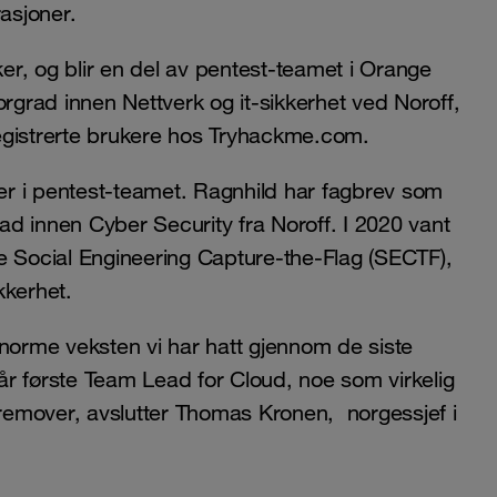
asjoner.
er, og blir en del av pentest-teamet i Orange
orgrad innen Nettverk og it-sikkerhet ved Noroff,
egistrerte brukere hos Tryhackme.com.
er i pentest-teamet. Ragnhild har fagbrev som
rad innen Cyber Security fra Noroff. I 2020 vant
e Social Engineering Capture-the-Flag (SECTF),
kkerhet.
enorme veksten vi har hatt gjennom de siste
vår første Team Lead for Cloud, noe som virkelig
fremover, avslutter Thomas Kronen, norgessjef i