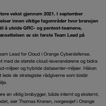
store vekst gjennom 2021. I september
telser innen viktige fagområder hvor bransjen
til å utvide GRC- og pentest-teamene,
ansettelsen av sin første Team Lead på
Team Lead for Cloud i Orange Cyberdefense.
et med de største cloud-leverandørene og bidra
ud-miljøer og hybride datasenter-miljøer. Håkon
mt lede de strategiske rådgiverne som bistår
ljø.
 en viktig brobygger, både internt og eksternt,
kedet, sier Thomas Kronen, norgessjef i Orange