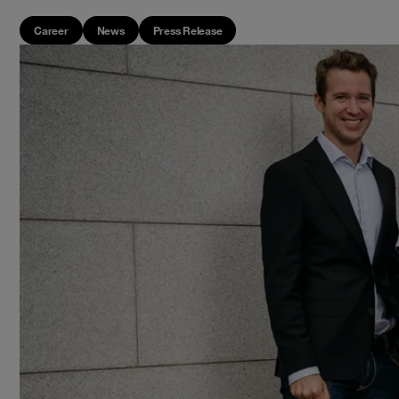
Career
News
Press Release