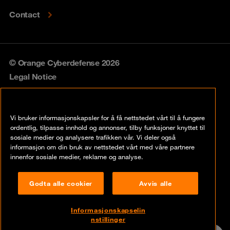
Contact
© Orange Cyberdefense 2026
Legal Notice
Privacy policy
Vi bruker informasjonskapsler for å få nettstedet vårt til å fungere
Vulnerability policy
ordentlig, tilpasse innhold og annonser, tilby funksjoner knyttet til
sosiale medier og analysere trafikken vår. Vi deler også
Cookie policy
informasjon om din bruk av nettstedet vårt med våre partnere
innenfor sosiale medier, reklame og analyse.
Compliance
Godta alle cookier
Avvis alle
Disclaimer
Åpenhetsloven
Informasjonskapselin
nstillinger