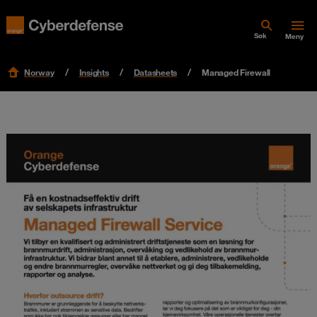
Søk
Meny
Norway
Insights
Datasheets
Managed Firewall