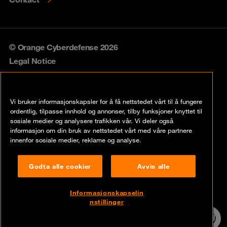
© Orange Cyberdefense 2026
Legal Notice
Privacy policy
Vi bruker informasjonskapsler for å få nettstedet vårt til å fungere
Vulnerability policy
ordentlig, tilpasse innhold og annonser, tilby funksjoner knyttet til
sosiale medier og analysere trafikken vår. Vi deler også
Cookie policy
informasjon om din bruk av nettstedet vårt med våre partnere
innenfor sosiale medier, reklame og analyse.
Compliance
Godta alle cookier
Avvis alle
Disclaimer
Åpenhetsloven
Informasjonskapselin
nstillinger
Contact
24/7 incident
hotline