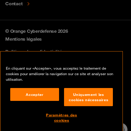
Contact
© Orange Cyberdefense 2026
Mentions légales
Politique de confidentialité
Politique vulnérabilités
En cliquant sur «Accepter», vous acceptez le traitement de
cookies pour améliorer la navigation sur ce site et analyser son
Cookies
utilisation.
Conformité
Accepter
Uniquement les
cookies nécessaires
Lancer une alerte
Disclaimer
Paramètres des
cookies
Contact
Assistance