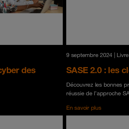
9 septembre 2024
| Livr
 cyber des
SASE 2.0 : les c
Découvrez les bonnes pra
réussie de l’approche S
En savoir plus