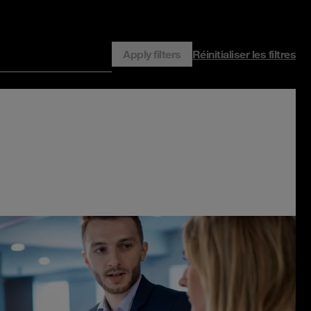
Apply filters
Réinitialiser les filtres