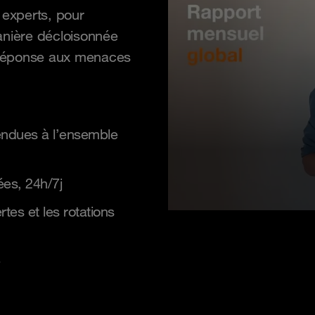
experts, pour
anière décloisonnée
 réponse aux menaces
tendues à l’ensemble
es, 24h/7j
es et les rotations
é