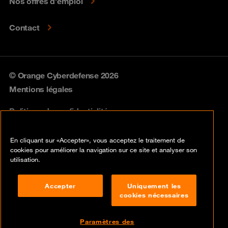
Nos offres d’emploi
Contact
© Orange Cyberdefense 2026
Mentions légales
Politique de confidentialité
Politique vulnérabilités
En cliquant sur «Accepter», vous acceptez le traitement de
cookies pour améliorer la navigation sur ce site et analyser son
Cookies
utilisation.
Conformité
Accepter
Uniquement les
cookies nécessaires
Lancer une alerte
Disclaimer
Paramètres des