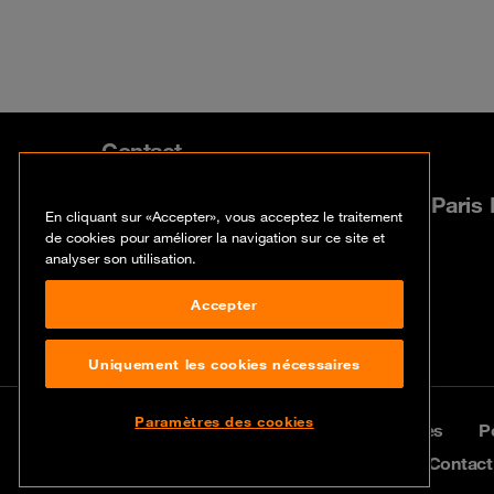
Contact
54 Place de l’Ellipse 92983 Paris
En cliquant sur «Accepter», vous acceptez le traitement
de cookies pour améliorer la navigation sur ce site et
analyser son utilisation.
+33 01 46 53 53 53
Accepter
Uniquement les cookies nécessaires
Paramètres des cookies
© Orange Cyberdefense
Mentions légales
P
2026
Disclaimer
Contact