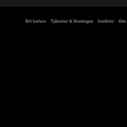
Ert behov
Tjänster & lösningar
Insikter
Om 
re
re