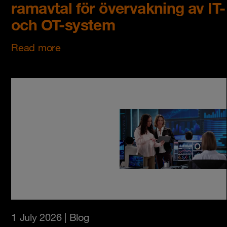
ramavtal för övervakning av IT-
och OT-system
Read more
1 July 2026
| Blog