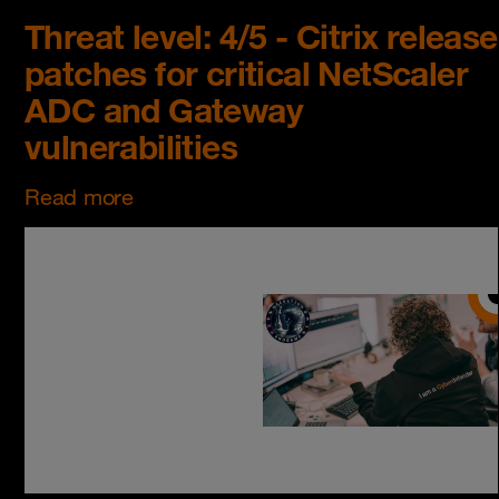
Threat level: 4/5 - Citrix release
patches for critical NetScaler
ADC and Gateway
vulnerabilities
Read more