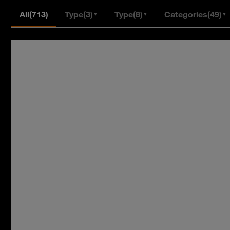
All
(713)
Type
(3)
Type
(8)
Categories
(49)
▼
▼
▼