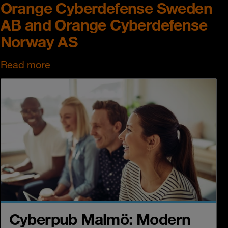
Orange Cyberdefense Sweden
AB and Orange Cyberdefense
Norway AS
Read more
Cyberpub Malmö: Modern