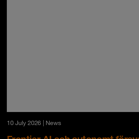
10 July 2026
| News
Frontier AI och autonomt försva