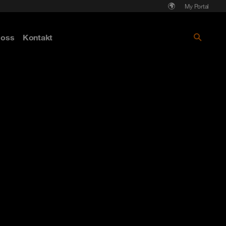
My Portal
Läs mer om Cyberattack - hot och
oss
Kontakt
skydd