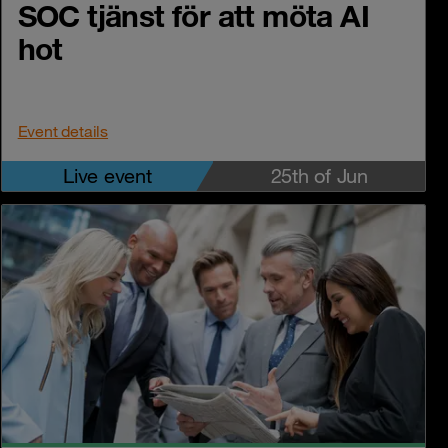
SOC tjänst för att möta AI
hot
Event details
Live event
25th of Jun