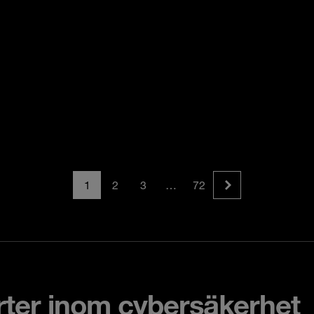
1
2
3
…
72
rter inom cybersäkerhet