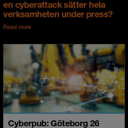
en cyberattack sätter hela
verksamheten under press?
Read more
Cyberpub: Göteborg 26