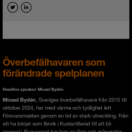
Överbefälhavaren som
förändrade spelplanen
Headline speaker: Micael Bydén
Micael Bydén
, Sveriges överbefälhavare från 2015 till
oktober 2024, har med värme och tydlighet lett
Försvarsmakten genom en tid av stark utveckling. Från
att ha börjat som fänrik i Kustartilleriet till att bli
general i Flygvapnet har han en lång och mångsidig