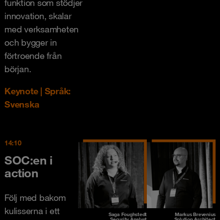
funktion som stödjer
innovation, skalar
med verksamheten
och bygger in
förtroende från
början.
Keynote | Språk:
Svenska
14:10
SOC:en i
action
Följ med bakom
kulisserna i ett
Saga Foughstedt
Markus Brevenius
Security Analyst
Solution Architect