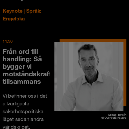
Keynote | Språk:
Engelska
11:50
Från ord till
handling: Så
bygger vi
motståndskraft
tillsammans
Vi befinner oss i det
allvarligaste
säkerhetspolitiska
Micael Bydén
läget sedan andra
fd Överbefälhavare
världskriget.