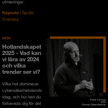
utmaningar.
Keynote
| Språk:
Svenska
09:50
Hotlandskapet
2025 - Vad kan
vi lära av 2024
och vilka
trender ser vi?
Vilka hot dominerar
cybersäkerhetslandskapet
idag, och hur kan du
Peter Larsson
förbereda dig för det
CTO
Orange Cyberdefense