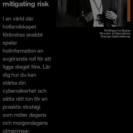
mitigating risk
I en värld där
hotlandskapet
Rodrigue Le Bayon
förändras snabbt
Director of Operations
Orange Cyberdefense
spelar
hotinformation en
avgörande roll för att
ligga steget före. Lär
dig hur du kan
stärka din
cybersäkerhet och
sätta rätt ton för en
proaktiv strategi
som möter dagens
och morgondagens
utmaningar.