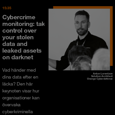
15:35
Cybercrime
monitoring­: take
control over
your stolen
data and
leaked assets
on darknet
Vad händer med
Anton Lorentzon
dina data efter en
Solution Architect
Orange Cyberdefense
läcka? Den här
keynoten visar hur
organisationer kan
övervaka
cyberkriminella