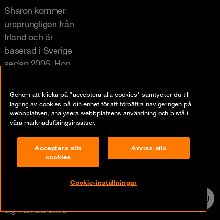
Sharon kommer
ursprungligen från
Irland och är
baserad i Sverige
sedan 2006. Hon
har arbetat inom IT-
och
Genom att klicka på "acceptera alla cookies" samtycker du till
driftsorganisationer i
lagring av cookies på din enhet för att förbättra navigeringen på
webbplatsen, analysera webbplatsens användning och bistå i
20 år med ett brett
våra marknadsföringsinsatser.
spektrum av roller,
från tekniska till
Acceptera alla
Avvisa alla
ledarskaps- och
cookies
strategiska
positioner. Hennes
Cookie-inställningar
bakgrund sträcker
24/7 incident
hotline
sig från att driva