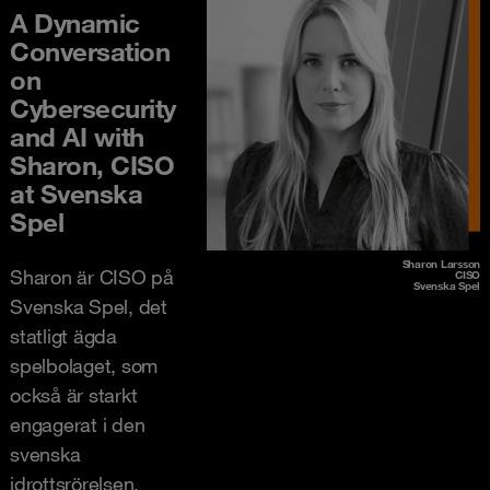
A Dynamic
Conversation
on
Cybersecurity
and AI with
Sharon, CISO
at Svenska
Spel
Sharon Larsson
Sharon är CISO på
CISO
Svenska Spel
Svenska Spel, det
statligt ägda
spelbolaget, som
också är starkt
engagerat i den
svenska
idrottsrörelsen.