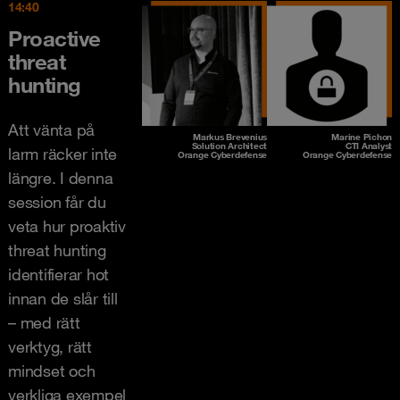
14:40
Proactive
threat
hunting
Att vänta på
Markus Brevenius
Marine Pichon
Solution Architect
CTI Analyst
larm räcker inte
Orange Cyberdefense
Orange Cyberdefense
längre. I denna
session får du
veta hur proaktiv
threat hunting
identifierar hot
innan de slår till
– med rätt
verktyg, rätt
mindset och
verkliga exempel