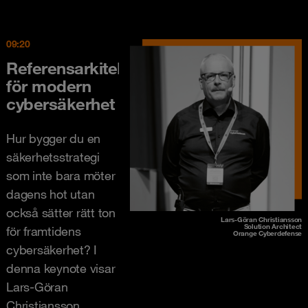
09:20
Referensarkitektur
för modern
cybersäkerhet
Hur bygger du en
säkerhetsstrategi
som inte bara möter
dagens hot utan
också sätter rätt ton
Lars-Göran Christiansson
Solution Architect
för framtidens
Orange Cyberdefense
cybersäkerhet? I
denna keynote visar
Lars-Göran
Christiansson,