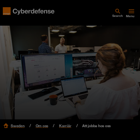
Search
Menu
Sweden
Om oss
Karriär
Att jobba hos oss