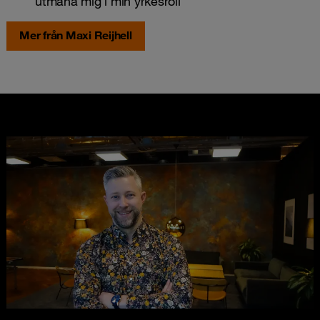
utmana mig i min yrkesroll
Mer från Maxi Reijhell