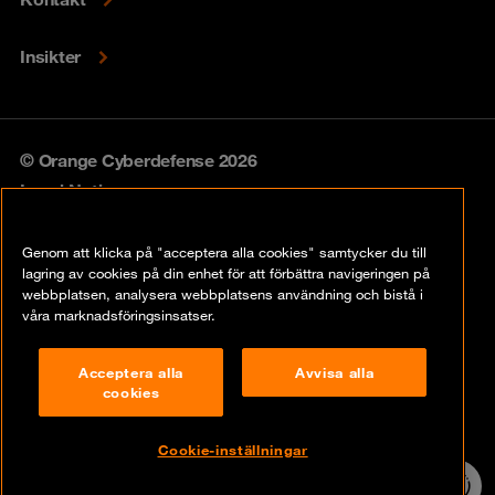
Insikter
© Orange Cyberdefense 2026
Legal Notice
Privacy policy
Genom att klicka på "acceptera alla cookies" samtycker du till
lagring av cookies på din enhet för att förbättra navigeringen på
Vulnerability policy
webbplatsen, analysera webbplatsens användning och bistå i
våra marknadsföringsinsatser.
Cookie Policy
Acceptera alla
Avvisa alla
Compliance
cookies
Disclaimer
Cookie-inställningar
Contact
24/7 incident
hotline