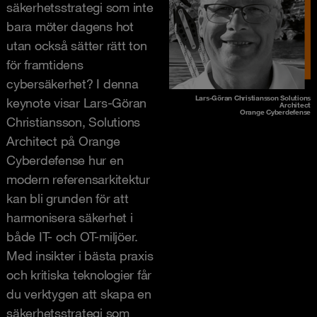
säkerhetsstrategi som inte
bara möter dagens hot
utan också sätter rätt ton
för framtidens
cybersäkerhet? I denna
Lars-Göran Christiansson Solutions
keynote visar Lars-Göran
Architect
Orange Cyberdefense
Christiansson, Solutions
Architect på Orange
Cyberdefense hur en
modern referensarkitektur
kan bli grunden för att
harmonisera säkerhet i
både IT- och OT-miljöer.
Med insikter i bästa praxis
och kritiska teknologier får
du verktygen att skapa en
säkerhetsstrategi som