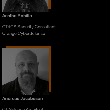
Aastha Rohilla
OT/ICS Security Consultant
Orange Cyberdefense
Andreas Jacobsson
OT Solution Architect