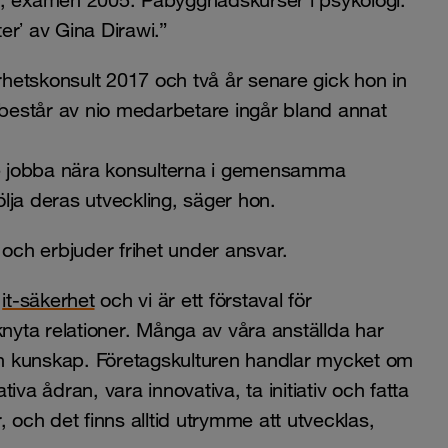
t, examen 2005. Påbyggnadskurser i psykologi.
rʼ av Gina Dirawi.”
hetskonsult 2017 och två år senare gick hon in
består av nio medarbetare ingår bland annat
åde jobba nära konsulterna i gemensamma
lja deras utveckling, säger hon.
och erbjuder frihet under ansvar.
m
it-säkerhet
och vi är ett förstaval för
 knyta relationer. Många av våra anställda har
n kunskap. Företagskulturen handlar mycket om
va ådran, vara innovativa, ta initiativ och fatta
 och det finns alltid utrymme att utvecklas,