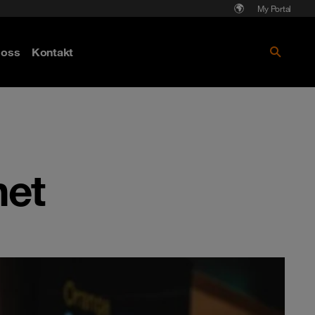
My Portal
Läs mer om Cyberattack - hot och
oss
Kontakt
skydd
het