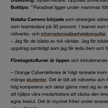
Systemvetare. Uppsala universite
Boktips:
”ʼParadiset ligger under mammas fötte
Natalia Carreno började
som strategisk säker
som teamledare på 50 procent. I teamet som 
nätverks- och
informationssäkerhetskonsulter
.
– Jag får de bästa av två världar. Jag får b
uppdrag samtidigt som jag får leda dem och fö
Företagskulturen är öppen
och inkluderande 
– Orange Cyberdefense är högt rankade ino
många
studenter
. Det är lätt att nätverka och
hög kompetens och delar gärna med sig av si
att hjälpa våra medarbetare att väcka den kreati
egna beslut. Det är mycket frihet under ansvar,