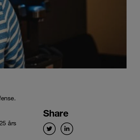
fense.
Share
25 års