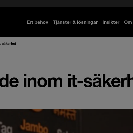
Ert behov
Tjänster & lösningar
Insikter
Om 
re
re
t-säkerhet
ade inom it-säker