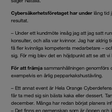
säger Natalia.
Cybersäkerhetsföretaget har under
lång tid 
resultat.
– Under ett kundmöte insåg jag att jag satt run
konsulter, och alla var kvinnor. Jag har aldrig ti
få fler kvinnliga kompetenta medarbetare – och v
sig. För mig blev det en höjdpunkt att se att vi 
För att främja
sammanhållningen genomförs oli
exempelvis en årlig pepparkakshustävling.
– Ett annat event är Hela Orange Cyberdefense 
får ta med sig sin bästa kaka eller dessert. Tank
december. Många har redan börjat planera infö
– Det finns en gemenskap som är öppen och in