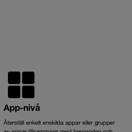
App-nivå
Återställ enkelt enskilda appar eller grupper
av
appar
tillsammans med beroenden och