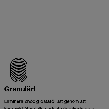
Granulärt
Eliminera onödig dataförlust genom att
kirurgiskt återställa endast påverkade data.