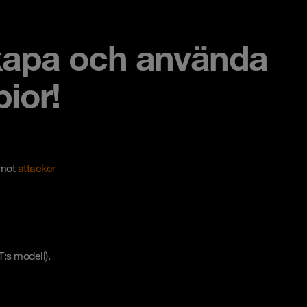
 skapa och använda
ior!
 mot
attacker
T:s modell).