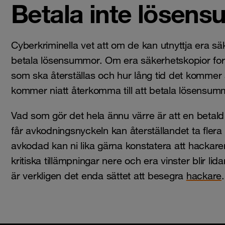
Betala inte lösen
Cyberkriminella vet att om de kan utnyttja era säk
betala lösensummor. Om era säkerhetskopior for
som ska återställas och hur lång tid det kommer 
kommer niatt återkomma till att betala lösensum
Vad som gör det hela ännu värre är att en betal
får avkodningsnyckeln kan återställandet ta flera
avkodad kan ni lika gärna konstatera att hackaren 
kritiska tillämpningar nere och era vinster blir lid
är verkligen det enda sättet att besegra
hackare
.