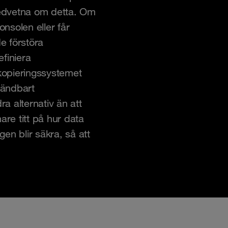
 medvetna om detta. Om
onsolen eller får
e förstöra
finiera
skopieringssystemet
vändbart
a alternativ än att
are titt på hur data
gen blir säkra, så att