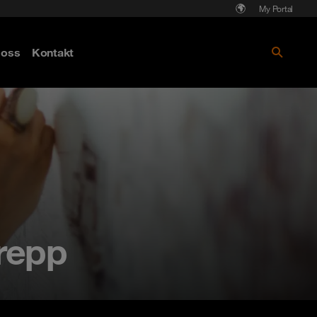
My Portal
Läs mer om Cyberattack - hot och
oss
Kontakt
skydd
repp