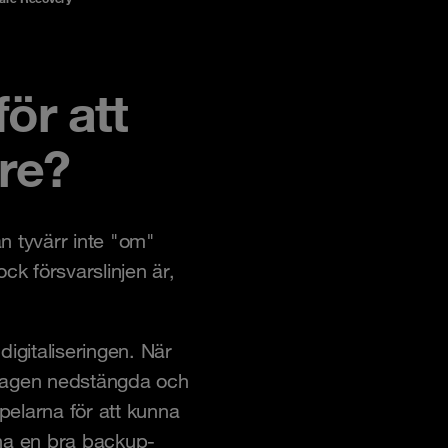
för att
re?
an tyvärr inte "om"
ck försvarslinjen är,
digitaliseringen. När
etagen nedstängda och
 pelarna för att kunna
 ha en bra backup-