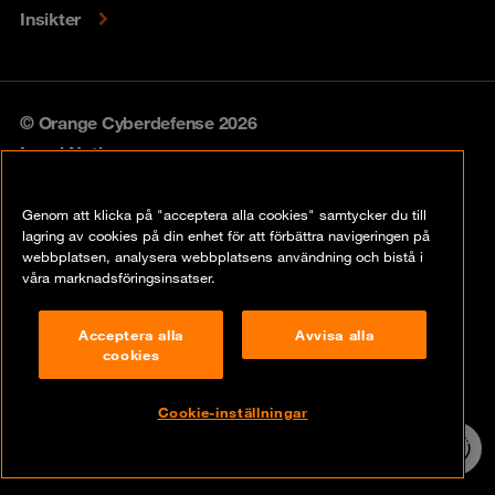
Insikter
© Orange Cyberdefense 2026
Legal Notice
Privacy policy
Genom att klicka på "acceptera alla cookies" samtycker du till
lagring av cookies på din enhet för att förbättra navigeringen på
Vulnerability policy
webbplatsen, analysera webbplatsens användning och bistå i
våra marknadsföringsinsatser.
Cookie Policy
Acceptera alla
Avvisa alla
Compliance
cookies
Disclaimer
Cookie-inställningar
Contact
24/7 incident
hotline