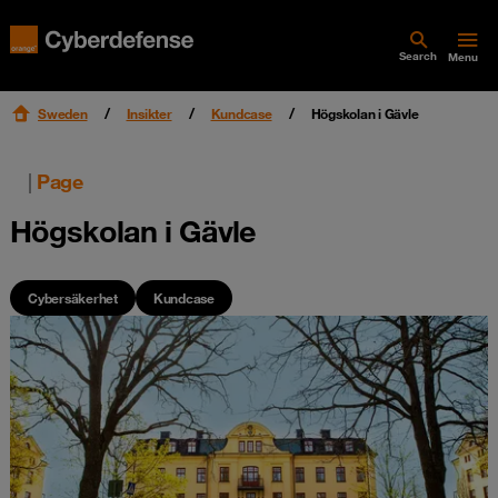
Search
Menu
Sweden
Insikter
Kundcase
Högskolan i Gävle
|
Page
Högskolan i Gävle
Cybersäkerhet
Kundcase