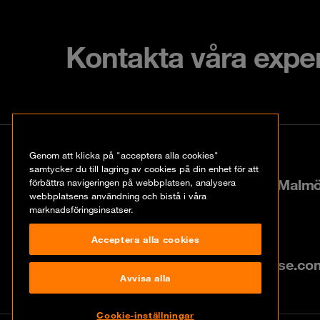
Kontakta våra expe
Kontakt
Genom att klicka på "acceptera alla cookies"
samtycker du till lagring av cookies på din enhet för att
Hyllie boulevard 40, 21535 Malm
förbättra navigeringen på webbplatsen, analysera
webbplatsens användning och bistå i våra
marknadsföringsinsatser.
+46 10 202 20 13
Acceptera alla cookies
info@se.orangecyberdefense.co
Avvisa alla
Cookie-inställningar