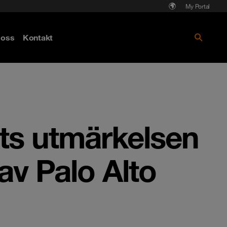
My Portal
Läs mer om Cyberattack - hot och
oss
Kontakt
skydd
ats utmärkelsen
av Palo Alto