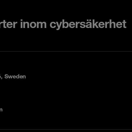
rter inom cybersäkerhet
ö, Sweden
m