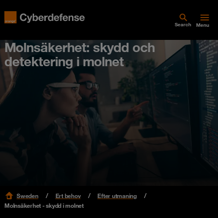
Search
Menu
Molnsäkerhet: skydd och
detektering i molnet
Sweden
Ert behov
Efter utmaning
Molnsäkerhet - skydd i molnet