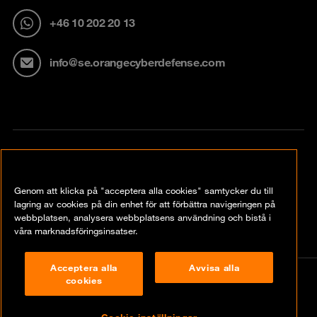
+46 10 202 20 13
info@se.orangecyberdefense.com
Kontakt
Genom att klicka på "acceptera alla cookies" samtycker du till
lagring av cookies på din enhet för att förbättra navigeringen på
Insikter
webbplatsen, analysera webbplatsens användning och bistå i
våra marknadsföringsinsatser.
Acceptera alla
Avvisa alla
cookies
© Orange Cyberdefense 2026
Legal Notice