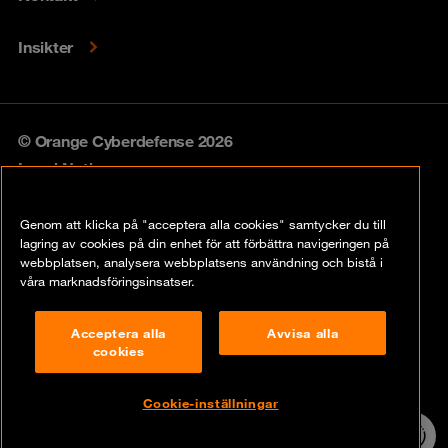
Insikter
© Orange Cyberdefense 2026
Legal Notice
Privacy policy
Genom att klicka på "acceptera alla cookies" samtycker du till
lagring av cookies på din enhet för att förbättra navigeringen på
Vulnerability policy
webbplatsen, analysera webbplatsens användning och bistå i
våra marknadsföringsinsatser.
Cookie Policy
Acceptera alla
Avvisa alla
Compliance
cookies
Disclaimer
Cookie-inställningar
Contact
24/7 incident
hotline