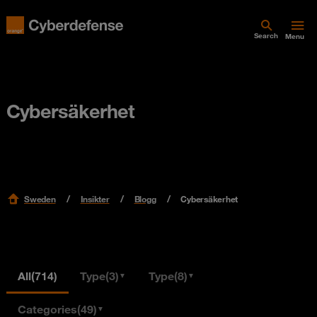
Search
Menu
Cybersäkerhet
Sweden
Insikter
Blogg
Cybersäkerhet
All
(714)
Type
(3)
Type
(8)
▼
▼
Categories
(49)
▼