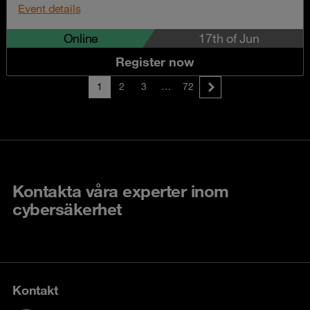
Event details
Online
17th of Jun
Register now
1
2
3
…
72
Kontakta våra experter inom
cybersäkerhet
Kontakt