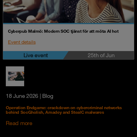
Cyberpub Malmö: Modern SOC tjänst för att möta AI hot
Event details
Live event
25th of Jun
18 June 2026
| Blog
Operation Endgame: crackdown on cybercriminal networks
behind SocGholish, Amadey and StealC malwares
Read more