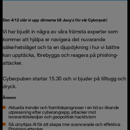
Den 4/12 slår vi upp dörrarna till Jacy´z för vår Cyberpub!
Vi har bjudit in några av våra främsta experter som
kommer att hjälpa er navigera det nuvarande
säkerhetsläget och ta en djupdykning i hur vi bättre
kan upptäcka, förebygga och reagera på phishing-
attacker.
Cyberpuben startar 15.30 och vi bjuder på tilltugg och
dryck.
Ämnen
Aktuella trender och framtidsprognoser i en tid av ökande
utpressning efter cyberangrepp, attacker mot
leverantörskedjan och geopolitisk hacktivism
Så utnyttjas AI för att skapa mer avancerade och effektiva
Phishing-attacker