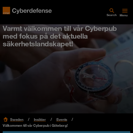
Search
Menu
Varmt välkommen till vår Cyberpub
med fokus på det aktuella
säkerhetslandskapet!
Sweden
Insikter
Events
Välkommen till vår Cyberpub i Göteborg!