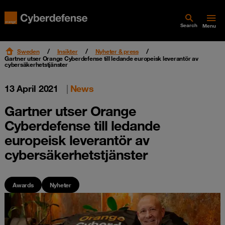
Search
Menu
Sweden
Insikter
Nyheter & press
Gartner utser Orange Cyberdefense till ledande europeisk leverantör av
cybersäkerhetstjänster
13 April 2021
|
News
Gartner utser Orange
Cyberdefense till ledande
europeisk leverantör av
cybersäkerhetstjänster
Awards
Nyheter