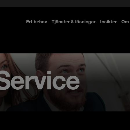
Ert behov
Tjänster & lösningar
Insikter
Om 
re
re
Service