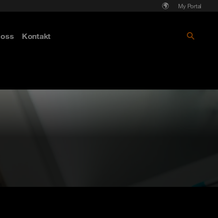
My Portal
Läs mer om Cyberattack - hot och
oss
Kontakt
skydd