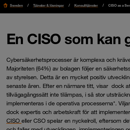
Sweden
Tjänster & lösningar
Konsulttjänster
CISO as a Ser
En CISO som kan gö
Cybersäkerhetsprocesser är komplexa och kräve
Majoriteten (64%) av bolagen följer en säkerhetsst
av styrelsen. Detta är en mycket positiv utveckl
senaste åren. Efter en närmare titt, visar dock at
tillvägagångssätt inte tilämpas, i så stor utsträck
implementeras i de operativa processerna*. Vilja
dock expertis och arbetskraft för att implementer
CISO
eller CSO spelar en nyckelroll, eftersom de
och faller med utvecklingen, implementeringen o