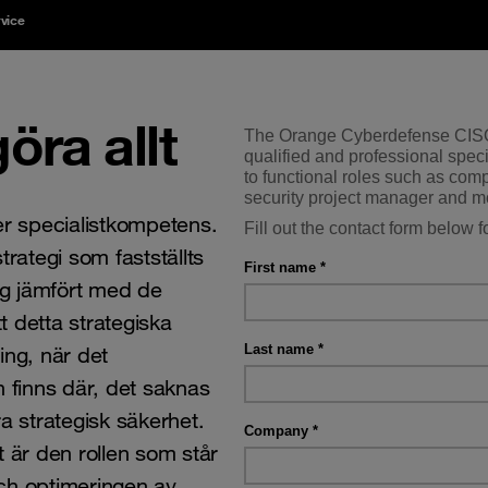
vice
ra allt
r specialistkompetens.
rategi som fastställts
ing jämfört med de
t detta strategiska
ning, när det
n finns där, det saknas
a strategisk säkerhet.
t är den rollen som står
ch optimeringen av