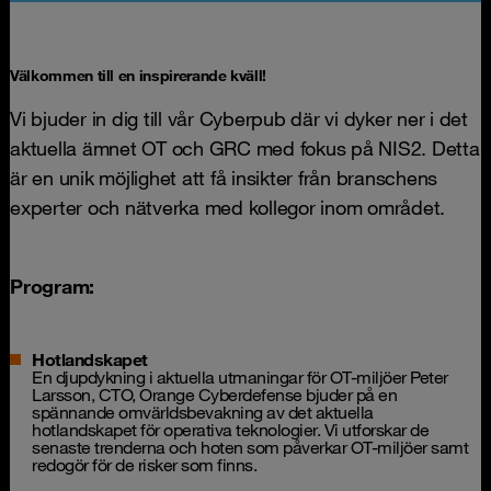
Välkommen till en inspirerande kväll!
Vi bjuder in dig till vår Cyberpub där vi dyker ner i det
aktuella ämnet OT och GRC med fokus på NIS2. Detta
är en unik möjlighet att få insikter från branschens
experter och nätverka med kollegor inom området.
Program:
Hotlandskapet
En djupdykning i aktuella utmaningar för OT-miljöer Peter
Larsson, CTO, Orange Cyberdefense bjuder på en
spännande omvärldsbevakning av det aktuella
hotlandskapet för operativa teknologier. Vi utforskar de
senaste trenderna och hoten som påverkar OT-miljöer samt
redogör för de risker som finns.