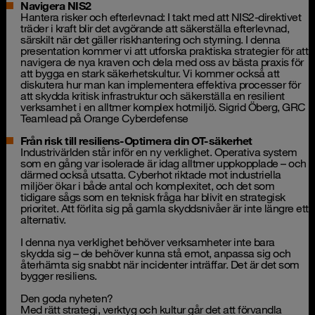
Navigera NIS2
Hantera risker och efterlevnad: I takt med att NIS2-direktivet
träder i kraft blir det avgörande att säkerställa efterlevnad,
särskilt när det gäller riskhantering och styrning. I denna
presentation kommer vi att utforska praktiska strategier för att
navigera de nya kraven och dela med oss av bästa praxis för
att bygga en stark säkerhetskultur. Vi kommer också att
diskutera hur man kan implementera effektiva processer för
att skydda kritisk infrastruktur och säkerställa en resilient
verksamhet i en alltmer komplex hotmiljö. Sigrid Öberg, GRC
Teamlead på Orange Cyberdefense
Från risk till resiliens-Optimera din OT-säkerhet
Industrivärlden står inför en ny verklighet. Operativa system
som en gång var isolerade är idag alltmer uppkopplade – och
därmed också utsatta. Cyberhot riktade mot industriella
miljöer ökar i både antal och komplexitet, och det som
tidigare sågs som en teknisk fråga har blivit en strategisk
prioritet. Att förlita sig på gamla skyddsnivåer är inte längre ett
alternativ.
I denna nya verklighet behöver verksamheter inte bara
skydda sig – de behöver kunna stå emot, anpassa sig och
återhämta sig snabbt när incidenter inträffar. Det är det som
bygger resiliens.
Den goda nyheten?
Med rätt strategi, verktyg och kultur går det att förvandla