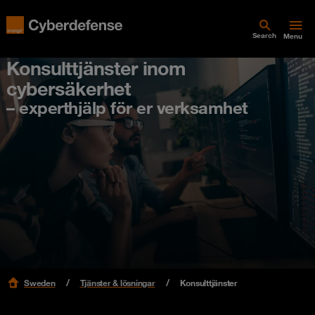
Search
Menu
Konsulttjänster inom
cybersäkerhet
– experthjälp för er verksamhet
Sweden
Tjänster & lösningar
Konsulttjänster