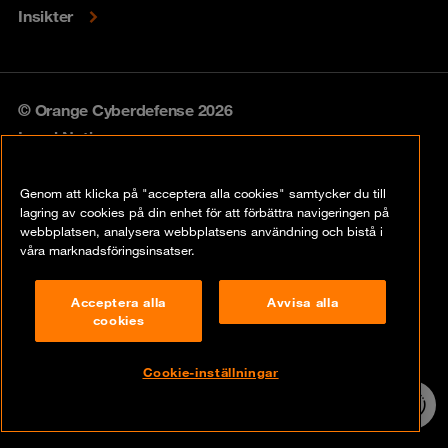
Insikter
© Orange Cyberdefense 2026
Legal Notice
Privacy policy
Genom att klicka på "acceptera alla cookies" samtycker du till
lagring av cookies på din enhet för att förbättra navigeringen på
Vulnerability policy
webbplatsen, analysera webbplatsens användning och bistå i
våra marknadsföringsinsatser.
Cookie Policy
Acceptera alla
Avvisa alla
Compliance
cookies
Disclaimer
Cookie-inställningar
Contact
24/7 incident
hotline