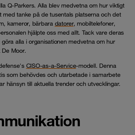
lla Q-Parkers. Alla blev medvetna om hur viktigt
ft med tanke på de tusentals platserna och det
tem, kameror, bärbara
datorer
, mobiltelefoner,
ersonalen hjälpte oss med allt. Tack vare deras
göra alla i organisationen medvetna om hur
k De Moor.
defense's
CISO-as-a-Service
-modell. Denna
pertis som behövdes och utarbetade i samarbete
r hänsyn till aktuella trender och utvecklingar.
mmunikation