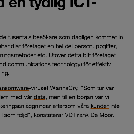
 en tydlig ICT-
de tusentals besökare som dagligen kommer in
handlar företaget en hel del personuppgifter,
lningsmetoder etc. Utöver detta blir företaget
nd communications technology) för effektiv
ing.
ansomware
-viruset WannaCry. "Som tur var
oblem med vår
data,
men till en början var vi
keringsanläggningar eftersom våra
kunder
inte
ll som följd", konstaterar VD Frank De Moor.