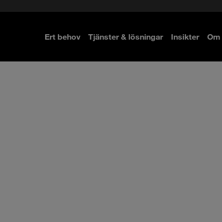
Ert behov
Tjänster & lösningar
Insikter
Om 
re
re