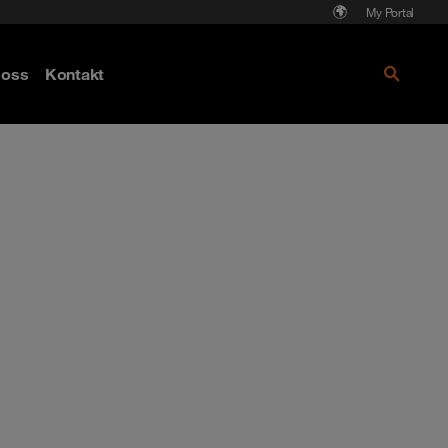
My Portal
Läs mer om Cyberattack - hot och
oss
Kontakt
skydd