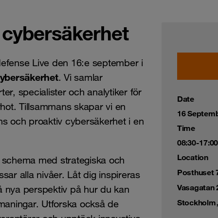
n cybersäkerhet
efense Live den 16:e september i
cybersäkerhet
. Vi samlar
r, specialister och analytiker för
Date
rhot. Tillsammans skapar vi en
16 Septemb
ens och proaktiv cybersäkerhet i en
Time
08:30-17:00
Location
t schema med strategiska och
Posthuset 
ar alla nivåer. Låt dig inspireras
Vasagatan 
få nya perspektiv på hur du kan
Stockholm
aningar. Utforska också de