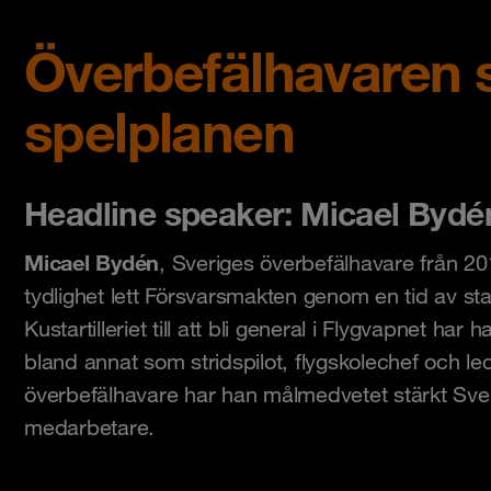
Överbefälhavaren 
spelplanen
Headline speaker: Micael Bydé
Micael Bydén
, Sveriges överbefälhavare från 20
tydlighet lett Försvarsmakten genom en tid av star
Kustartilleriet till att bli general i Flygvapnet ha
bland annat som stridspilot, flygskolechef och l
överbefälhavare har han målmedvetet stärkt Sveri
medarbetare.