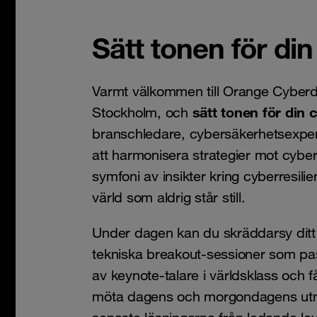
Sätt tonen för di
Varmt välkommen till Orange Cyberd
sätt tonen för din 
Stockholm, och
branschledare, cybersäkerhetsexperte
att harmonisera strategier mot cybe
symfoni av insikter kring cyberresili
värld som aldrig står still.
Under dagen kan du skräddarsy dit
tekniska breakout-sessioner som pass
av keynote-talare i världsklass och 
möta dagens och morgondagens utm