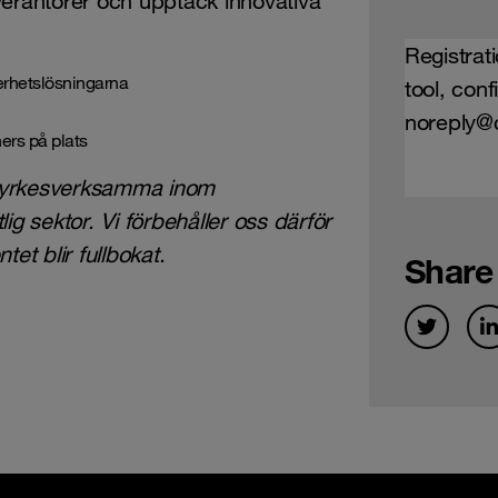
verantörer och upptäck innovativa
Registrati
erhetslösningarna
tool, con
noreply@c
ners på plats
r yrkesverksamma inom
ig sektor. Vi förbehåller oss därför
ntet blir fullbokat.
Share