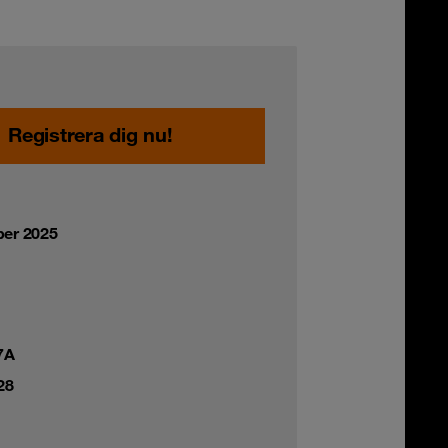
Registrera dig nu!
er 2025
7A
28
,