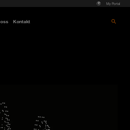
My Portal
Läs mer om Cyberattack - hot och
oss
Kontakt
skydd