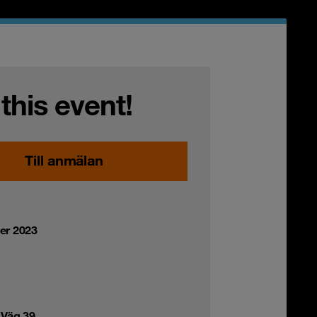
 this event!
Till anmälan
er 2023
 Väg 39