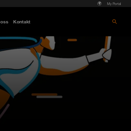
My Portal
Läs mer om Cyberattack - hot och
oss
Kontakt
skydd