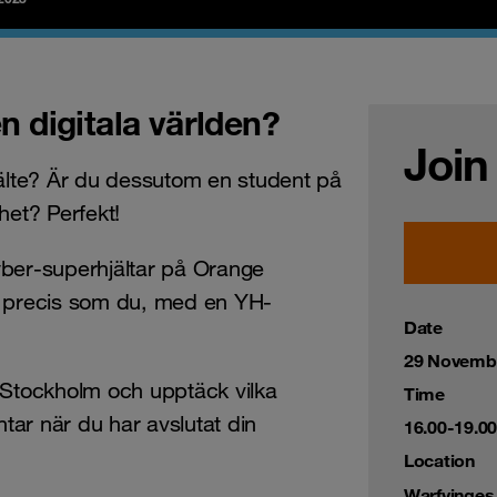
n digitala världen?
Join
lte? Är du dessutom en student på
het? Perfekt!
yber-superhjältar på Orange
r precis som du, med en YH-
Date
29 Novemb
 Stockholm och upptäck vilka
Time
ar när du har avslutat din
16.00-19.00
Location
Warfvinges