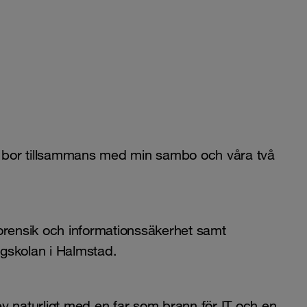
ag bor tillsammans med min sambo och våra två
orensik och informationssäkerhet samt
gskolan i Halmstad.
lev naturligt med en far som brann för IT och en