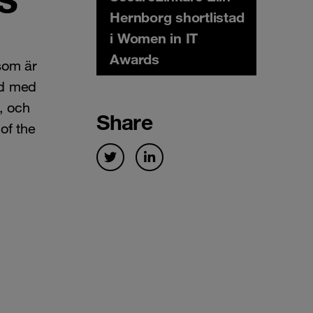
Hernborg shortlistad
i Women in IT
Awards
som är
ld med
n, och
Share
of the