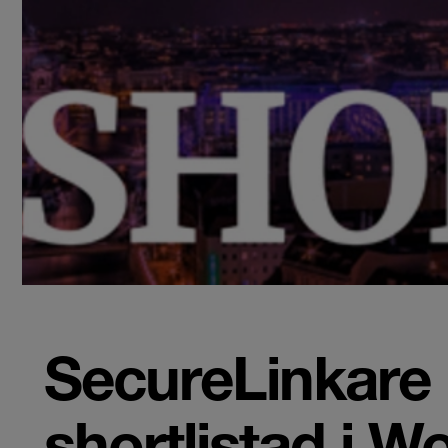
SecureLinkare 
shortlistad i 