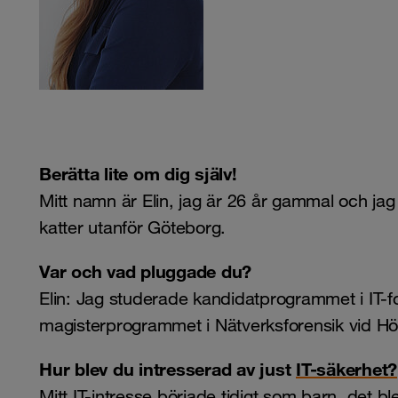
Berätta lite om dig själv!
Mitt namn är Elin, jag är 26 år gammal och j
katter utanför Göteborg.
Var och vad pluggade du?
Elin: Jag studerade kandidatprogrammet i IT-f
magisterprogrammet i Nätverksforensik vid Hö
Hur blev du intresserad av just
IT-säkerhet?
Mitt IT-intresse började tidigt som barn, det b