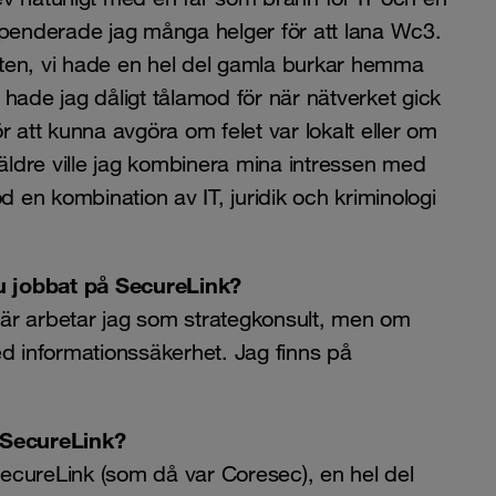
spenderade jag många helger för att lana Wc3.
onten, vi hade en hel del gamla burkar hemma
hade jag dåligt tålamod för när nätverket gick
ör att kunna avgöra om felet var lokalt eller om
 äldre ville jag kombinera mina intressen med
jöd en kombination av IT, juridik och kriminologi
u jobbat på SecureLink?
 här arbetar jag som strategkonsult, men om
ed informationssäkerhet. Jag finns på
å SecureLink?
ecureLink (som då var Coresec), en hel del