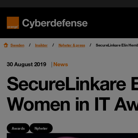
Nyheter & press
Certifieringar
Kvalitet
Read mo
Read mo
Karriär
Sweden
Insikter
Nyheter & press
SecureLinkare Elin Hernb
30 August 2019
|
News
SecureLinkare E
Women in IT A
Awards
Nyheter