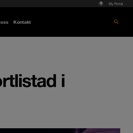
My Portal
Läs mer om Cyberattack - hot och
oss
Kontakt
skydd
tlistad i