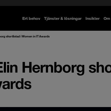
Ert behov
Tjänster & lösningar
Insikter
Om 
re
re
org shortlistad i Women in IT Awards
lin Hernborg shor
wards