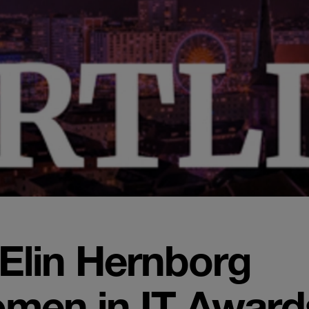
Elin Hernborg
Women in IT Award