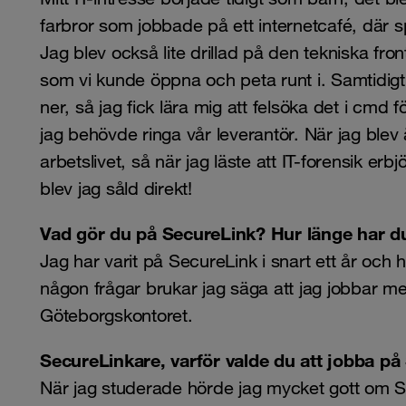
farbror som jobbade på ett internetcafé, där 
Jag blev också lite drillad på den tekniska fr
som vi kunde öppna och peta runt i. Samtidigt 
ner, så jag fick lära mig att felsöka det i cmd f
jag behövde ringa vår leverantör. När jag blev
arbetslivet, så när jag läste att IT-forensik erb
blev jag såld direkt!
Vad gör du på SecureLink? Hur länge har d
Jag har varit på SecureLink i snart ett år och
någon frågar brukar jag säga att jag jobbar m
Göteborgskontoret.
SecureLinkare, varför valde du att jobba p
När jag studerade hörde jag mycket gott om S