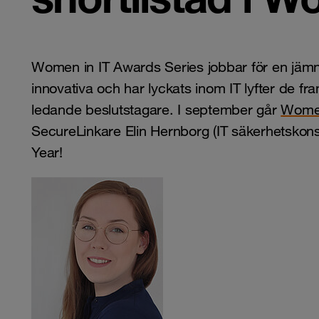
Women in IT Awards Series jobbar för en jämns
innovativa och har lyckats inom IT lyfter de f
ledande beslutstagare. I september går
Women
SecureLinkare Elin Hernborg (IT säkerhetskonsu
Year!