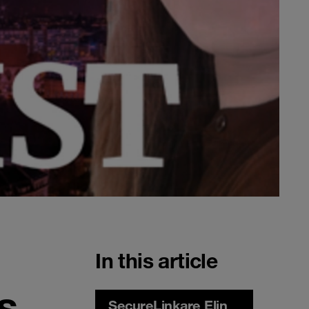
In this article
s
SecureLinkare Elin