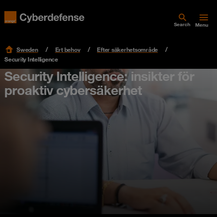
Search
Menu
Sweden
Ert behov
Efter säkerhetsområde
Security Intelligence
Security Intelligence: insikter för
proaktiv cybersäkerhet