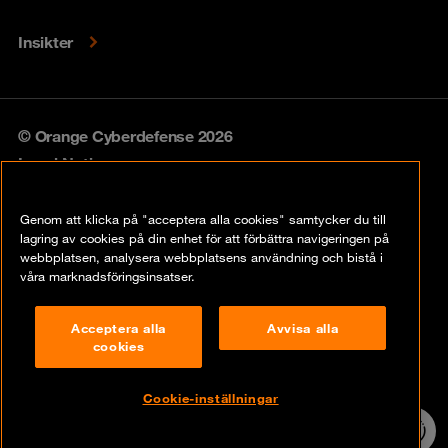
Insikter
© Orange Cyberdefense 2026
Legal Notice
Privacy policy
Genom att klicka på "acceptera alla cookies" samtycker du till
lagring av cookies på din enhet för att förbättra navigeringen på
Vulnerability policy
webbplatsen, analysera webbplatsens användning och bistå i
våra marknadsföringsinsatser.
Cookie Policy
Acceptera alla
Avvisa alla
Compliance
cookies
Disclaimer
Cookie-inställningar
Contact
24/7 incident
hotline